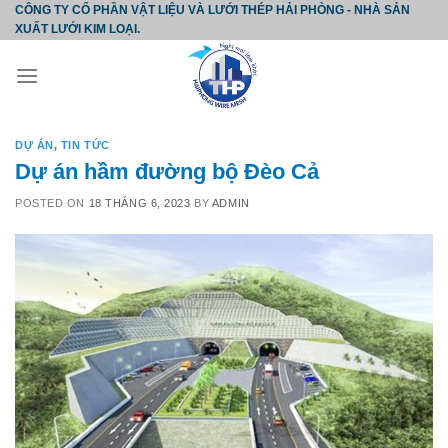
Skip
CÔNG TY CỔ PHẦN VẬT LIỆU VÀ LƯỚI THÉP HẢI PHÒNG - NHÀ SẢN
XUẤT LƯỚI KIM LOẠI.
to
content
DỰ ÁN
,
TIN TỨC
Dự án hầm đường bộ Đèo Cả
POSTED ON
18 THÁNG 6, 2023
BY
ADMIN