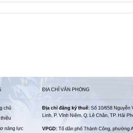
G
ĐỊA CHỈ VĂN PHÒNG
g chủ
Địa chỉ đăng ký thuế:
Số 10/658 Nguyễn 
Linh, P. Vĩnh Niệm, Q. Lê Chân, TP. Hải P
 thiệu
ơ năng lực
VPGD:
Tổ dân phố Thành Công, phường 