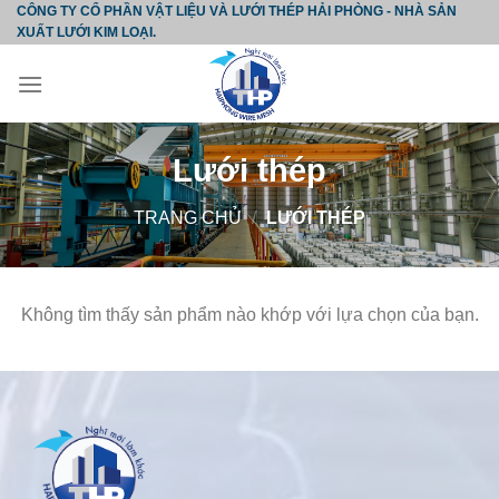
Skip
CÔNG TY CỔ PHẦN VẬT LIỆU VÀ LƯỚI THÉP HẢI PHÒNG - NHÀ SẢN
XUẤT LƯỚI KIM LOẠI.
to
content
Lưới thép
TRANG CHỦ
/
LƯỚI THÉP
Không tìm thấy sản phẩm nào khớp với lựa chọn của bạn.